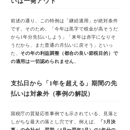
いは一発アウト
前述の通り、この特例は「継続適用」が絶対条件
です。そのため、「今年は黒字で税金が高そうだ
から1年分先払いしよう」「来年は赤字になりそ
うだから、また普通の月払いに戻そう」といっ
た、
その年の利益調整（都合の良い節税目的）で
の適用は一切認められません
。
支払日から「1年を超える」期間の先
払いは対象外（事例の解説）
国税庁の質疑応答事例でも示されている、見落と
しがちな最大の落とし穴です。例えば、
「3月決
算」の会社が、翌期（4月〜翌年3月）の1年分の