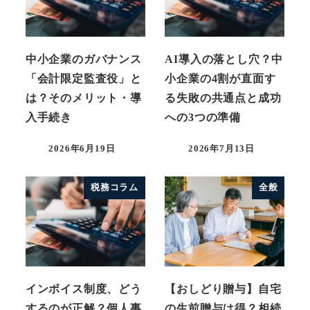
中小企業のガバナンス
AI導入の落とし穴？中
「会計限定監査役」と
小企業の4割が直面す
は？そのメリット・導
る失敗の共通点と成功
入手続き
への3つの準備
2026年6月19日
2026年7月13日
税務コラム
全般
インボイス制度、どう
【おしどり贈与】自宅
するのが正解？個人事
の生前贈与は得？相続