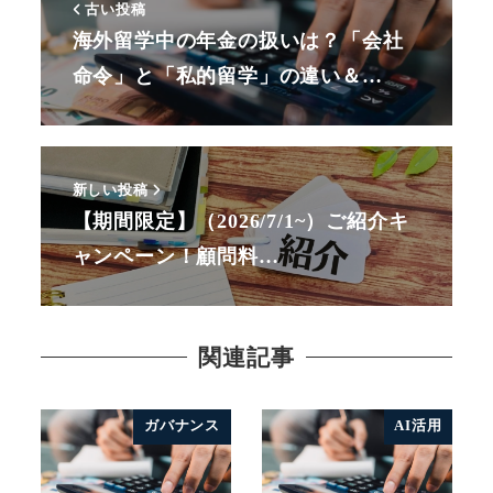
古い投稿
海外留学中の年金の扱いは？「会社
命令」と「私的留学」の違い＆…
新しい投稿
【期間限定】（2026/7/1~）ご紹介キ
ャンペーン！顧問料…
関連記事
ガバナンス
AI活用