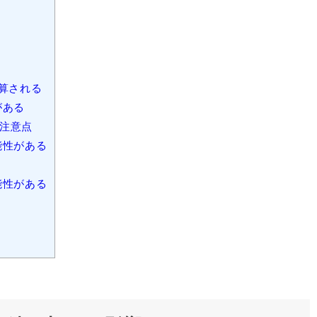
算される
がある
注意点
能性がある
能性がある