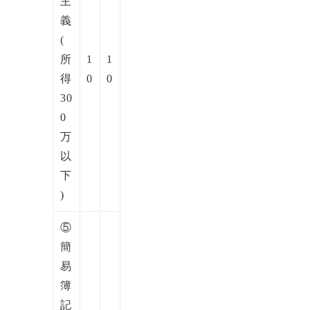
主
義
(
所
1
1
得
0
0
30
0
万
以
下
)
⑤
簡
易
簿
記