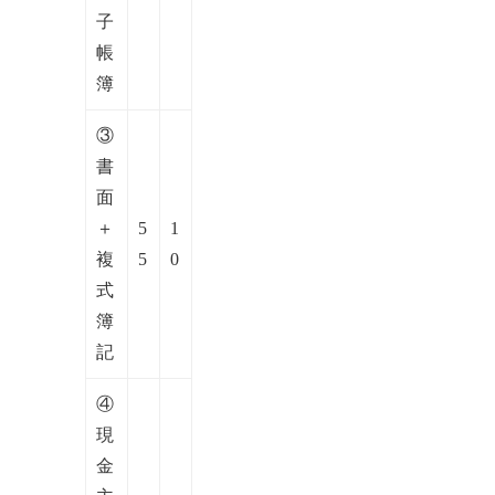
子
帳
簿
③
書
面
＋
5
1
複
5
0
式
簿
記
④
現
金