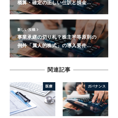
概算・確定の正しい仕訳と損金…
新しい投稿
事業承継の切り札？株主平等原則の
例外「属人的株式」の導入要件…
関連記事
医療
ガバナンス